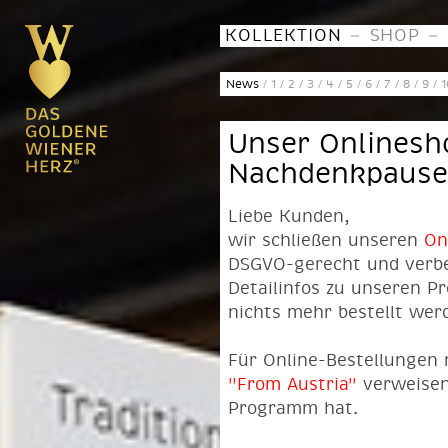
–
–
KOLLEKTION
SHOP
News
/
1
/
2
/
3
/
4
/
5
/
6
/
7
/
8
/
9
/
1
Unser Onlines
Nachdenkpause!
Liebe Kunden,
wir schließen unseren
On
DSGVO-gerecht und verbes
Detailinfos zu unseren P
nichts mehr bestellt wer
Für Online-Bestellungen
"From Austria"
verweisen
Programm hat.