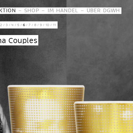
–
–
–
KTION
SHOP
IM HANDEL
ÜBER DGWH
2
/
3
/
4
/
5
/
6
/
7
/
8
/
9
/
10
/
11
na Couples