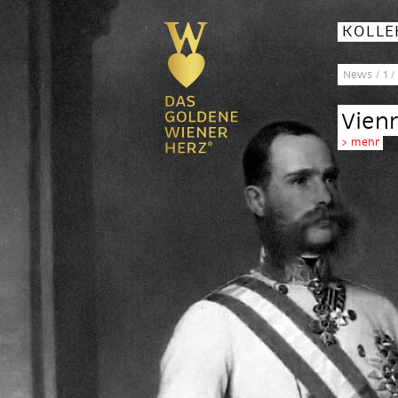
KOLLE
News
/
1
/
Vien
> mehr