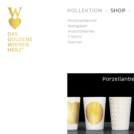
–
–
KOLLEKTION
SHOP
Porzellanbecher
Weingläser
Ansichtskarten
T-Shirts
Taschen