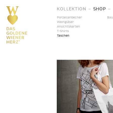
–
–
KOLLEKTION
SHOP
Porzellanbecher
Bau
Weingläser
Ansichtskarten
T-Shirts
Taschen