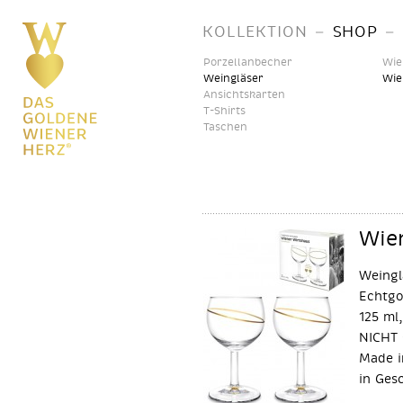
–
–
KOLLEKTION
SHOP
Porzellanbecher
Wie
Weingläser
Wie
Ansichtskarten
T-Shirts
Taschen
Wie
Weingl
Echtgo
125 ml
NICHT 
Made i
in Ges